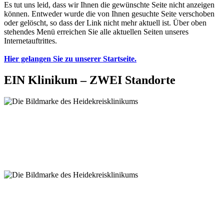
Es tut uns leid, dass wir Ihnen die gewünschte Seite nicht anzeigen
können. Entweder wurde die von Ihnen gesuchte Seite verschoben
oder gelöscht, so dass der Link nicht mehr aktuell ist. Über oben
stehendes Menü erreichen Sie alle aktuellen Seiten unseres
Internetauftrittes.
Hier gelangen Sie zu unserer Startseite.
EIN Klinikum – ZWEI Standorte
Klinikum Soltau
Oeninger Weg 30
29614 Soltau
Tel. 05191-602-0
Klinikum Walsrode
Robert-Koch-Straße 4
29664 Walsrode