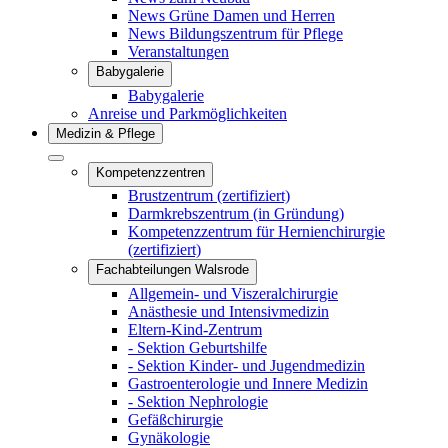
News Grüne Damen und Herren
News Bildungszentrum für Pflege
Veranstaltungen
Babygalerie
Babygalerie
Anreise und Parkmöglichkeiten
Medizin & Pflege
Kompetenzzentren
Brustzentrum (zertifiziert)
Darmkrebszentrum (in Gründung)
Kompetenzzentrum für Hernienchirurgie
(zertifiziert)
Fachabteilungen Walsrode
Allgemein- und Viszeralchirurgie
Anästhesie und Intensivmedizin
Eltern-Kind-Zentrum
- Sektion Geburtshilfe
- Sektion Kinder- und Jugendmedizin
Gastroenterologie und Innere Medizin
- Sektion Nephrologie
Gefäßchirurgie
Gynäkologie