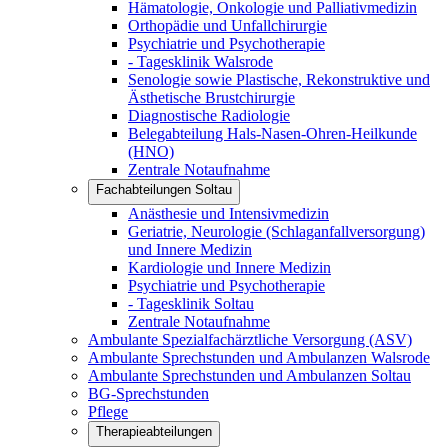
Hämatologie, Onkologie und Palliativmedizin
Orthopädie und Unfallchirurgie
Psychiatrie und Psychotherapie
- Tagesklinik Walsrode
Senologie sowie Plastische, Rekonstruktive und
Ästhetische Brustchirurgie
Diagnostische Radiologie
Belegabteilung Hals-Nasen-Ohren-Heilkunde
(HNO)
Zentrale Notaufnahme
Fachabteilungen Soltau
Anästhesie und Intensivmedizin
Geriatrie, Neurologie (Schlaganfallversorgung)
und Innere Medizin
Kardiologie und Innere Medizin
Psychiatrie und Psychotherapie
- Tagesklinik Soltau
Zentrale Notaufnahme
Ambulante Spezialfachärztliche Versorgung (ASV)
Ambulante Sprechstunden und Ambulanzen Walsrode
Ambulante Sprechstunden und Ambulanzen Soltau
BG-Sprechstunden
Pflege
Therapieabteilungen