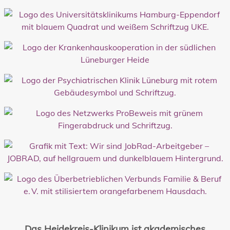
Das Heidekreis-Klinikum ist akademisches