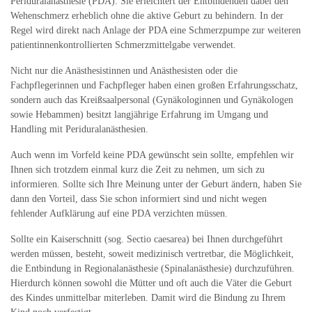
Periduralanästhesie (PDA). Sie erleichtert der Entbindenden dabei den
Wehenschmerz erheblich ohne die aktive Geburt zu behindern. In der
Regel wird direkt nach Anlage der PDA eine Schmerzpumpe zur weiteren
patientinnenkontrollierten Schmerzmittelgabe verwendet.
Nicht nur die Anästhesistinnen und Anästhesisten oder die
Fachpflegerinnen und Fachpfleger haben einen großen Erfahrungsschatz,
sondern auch das Kreißsaalpersonal (Gynäkologinnen und Gynäkologen
sowie Hebammen) besitzt langjährige Erfahrung im Umgang und
Handling mit Periduralanästhesien.
Auch wenn im Vorfeld keine PDA gewünscht sein sollte, empfehlen wir
Ihnen sich trotzdem einmal kurz die Zeit zu nehmen, um sich zu
informieren. Sollte sich Ihre Meinung unter der Geburt ändern, haben Sie
dann den Vorteil, dass Sie schon informiert sind und nicht wegen
fehlender Aufklärung auf eine PDA verzichten müssen.
Sollte ein Kaiserschnitt (sog. Sectio caesarea) bei Ihnen durchgeführt
werden müssen, besteht, soweit medizinisch vertretbar, die Möglichkeit,
die Entbindung in Regionalanästhesie (Spinalanästhesie) durchzuführen.
Hierdurch können sowohl die Mütter und oft auch die Väter die Geburt
des Kindes unmittelbar miterleben. Damit wird die Bindung zu Ihrem