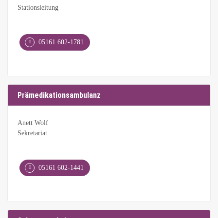
Stationsleitung
05161 602-1781
Prämedikationsambulanz
Anett Wolf
Sekretariat
05161 602-1441