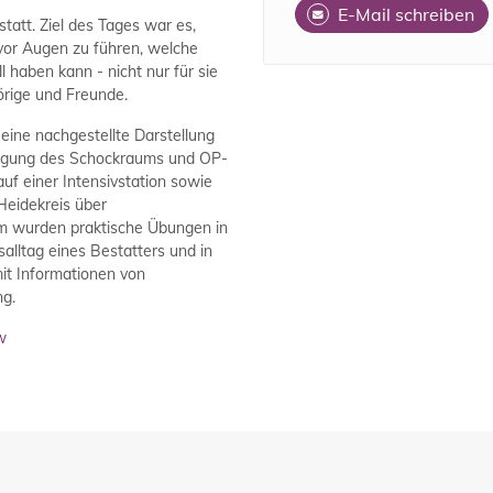
E-Mail schreiben
tatt. Ziel des Tages war es,
 vor Augen zu führen, welche
haben kann - nicht nur für sie
örige und Freunde.
ine nachgestellte Darstellung
tigung des Schockraums und OP-
uf einer Intensivstation sowie
Heidekreis über
em wurden praktische Übungen in
salltag eines Bestatters und in
it Informationen von
ng.
w