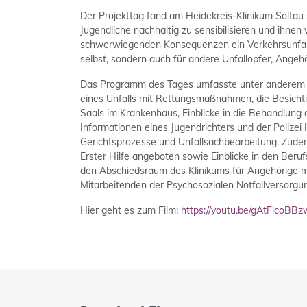
Der Projekttag fand am Heidekreis-Klinikum Soltau s
Jugendliche nachhaltig zu sensibilisieren und ihnen
schwerwiegenden Konsequenzen ein Verkehrsunfall 
selbst, sondern auch für andere Unfallopfer, Angeh
Das Programm des Tages umfasste unter anderem e
eines Unfalls mit Rettungsmaßnahmen, die Besich
Saals im Krankenhaus, Einblicke in die Behandlung a
Informationen eines Jugendrichters und der Polizei 
Gerichtsprozesse und Unfallsachbearbeitung. Zud
Erster Hilfe angeboten sowie Einblicke in den Beruf
den Abschiedsraum des Klinikums für Angehörige m
Mitarbeitenden der Psychosozialen Notfallversorgu
Hier geht es zum Film:
https://youtu.be/gAtFlcoBBz