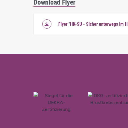
Download Flyer
Flyer "HK-SU - Sicher unterwegs im H