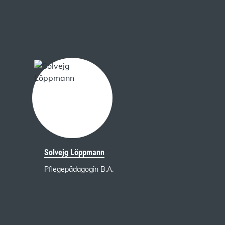
Solvejg Löppmann
Pflegepädagogin B.A.