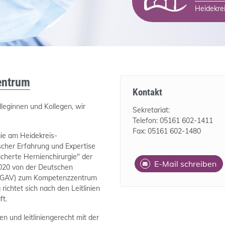
Heidekre
entrum
Kontakt
lleginnen und Kollegen, wir
Sekretariat:
Telefon: 05161 602-1411
Fax: 05161 602-1480
gie am Heidekreis-
ischer Erfahrung und Expertise
sicherte Hernienchirurgie" der
E-Mail schreiben
020 von der Deutschen
e (DGAV) zum Kompetenzzentrum
richtet sich nach den Leitlinien
ft.
en und leitliniengerecht mit der