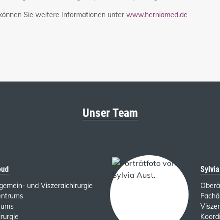
können Sie weitere Informationen unter
www.herniamed.de
Unser Team
oud
Sylvia
llgemein- und Viszeralchirurgie
Oberä
entrums
Fachär
rums
Viszer
rurgie
Koord