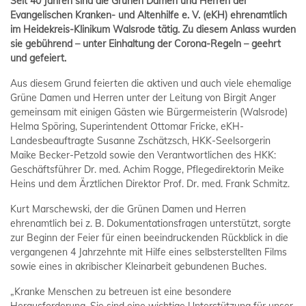
Seit 40 Jahren sind die Grünen Damen und Herren der
Evangelischen Kranken- und Altenhilfe e. V. (eKH) ehrenamtlich
im Heidekreis-Klinikum Walsrode tätig. Zu diesem Anlass wurden
sie gebührend – unter Einhaltung der Corona-Regeln – geehrt
und gefeiert.
Aus diesem Grund feierten die aktiven und auch viele ehemalige
Grüne Damen und Herren unter der Leitung von Birgit Anger
gemeinsam mit einigen Gästen wie Bürgermeisterin (Walsrode)
Helma Spöring, Superintendent Ottomar Fricke, eKH-
Landesbeauftragte Susanne Zschätzsch, HKK-Seelsorgerin
Maike Becker-Petzold sowie den Verantwortlichen des HKK:
Geschäftsführer Dr. med. Achim Rogge, Pflegedirektorin Meike
Heins und dem Ärztlichen Direktor Prof. Dr. med. Frank Schmitz.
Kurt Marschewski, der die Grünen Damen und Herren
ehrenamtlich bei z. B. Dokumentationsfragen unterstützt, sorgte
zur Beginn der Feier für einen beeindruckenden Rückblick in die
vergangenen 4 Jahrzehnte mit Hilfe eines selbsterstellten Films
sowie eines in akribischer Kleinarbeit gebundenen Buches.
„Kranke Menschen zu betreuen ist eine besondere
Herausforderung. Sie sind eine wichtige Unterstützung für unser