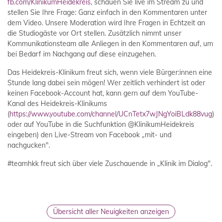
fb.com/KlinikumHeidekreis
, schauen Sie live im Stream zu und
stellen Sie Ihre Frage: Ganz einfach in den Kommentaren unter
dem Video. Unsere Moderation wird Ihre Fragen in Echtzeit an
die Studiogäste vor Ort stellen. Zusätzlich nimmt unser
Kommunikationsteam alle Anliegen in den Kommentaren auf, um
bei Bedarf im Nachgang auf diese einzugehen.
Das Heidekreis-Klinikum freut sich, wenn viele Bürger:innen eine
Stunde lang dabei sein mögen! Wer zeitlich verhindert ist oder
keinen Facebook-Account hat, kann gern auf dem YouTube-
Kanal des Heidekreis-Klinikums
(
https://www.youtube.com/channel/UCnTetx7wJNgYoiBLdk88vug
)
oder auf YouTube in die Suchfunktion @KlinikumHeidekreis
eingeben) den Live-Stream von Facebook „mit- und
nachgucken".
#teamhkk freut sich über viele Zuschauende in „Klinik im Dialog".
Übersicht aller Neuigkeiten anzeigen