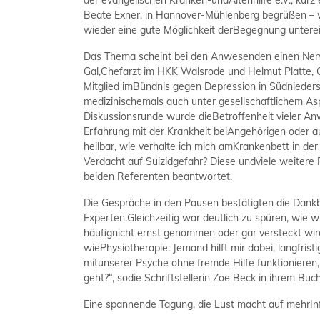
der evangelischen Kranken-undAltenhilfe e.V., ku
Beate Exner, in Hannover-Mühlenberg begrüßen – w
wieder eine gute Möglichkeit derBegegnung unterei
Das Thema scheint bei den Anwesenden einen Nervg
Gal,Chefarzt im HKK Walsrode und Helmut Platte, 
Mitglied imBündnis gegen Depression in Südnieders
medizinischemals auch unter gesellschaftlichem As
Diskussionsrunde wurde dieBetroffenheit vieler An
Erfahrung mit der Krankheit beiAngehörigen oder a
heilbar, wie verhalte ich mich amKrankenbett in de
Verdacht auf Suizidgefahr? Diese undviele weitere 
beiden Referenten beantwortet.
Die Gespräche in den Pausen bestätigten die Dankb
Experten.Gleichzeitig war deutlich zu spüren, wie w
häufignicht ernst genommen oder gar versteckt wird
wiePhysiotherapie: Jemand hilft mir dabei, langfr
mitunserer Psyche ohne fremde Hilfe funktioniere
geht?“, sodie Schriftstellerin Zoe Beck in ihrem Bu
Eine spannende Tagung, die Lust macht auf mehrI