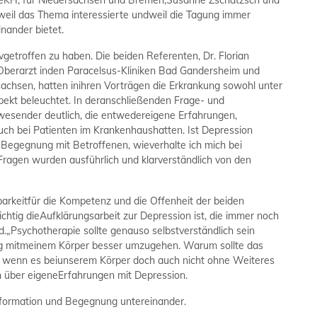
rz eKH, für Niedersachsen und Bremen,Susanne Zschätzsch und
eil das Thema interessierte undweil die Tagung immer
nander bietet.
etroffen zu haben. Die beiden Referenten, Dr. Florian
Oberarzt inden Paracelsus-Kliniken Bad Gandersheim und
achsen, hatten inihren Vorträgen die Erkrankung sowohl unter
pekt beleuchtet. In deranschließenden Frage- und
wesender deutlich, die entwedereigene Erfahrungen,
uch bei Patienten im Krankenhaushatten. Ist Depression
r Begegnung mit Betroffenen, wieverhalte ich mich bei
Fragen wurden ausführlich und klarverständlich von den
arkeitfür die Kompetenz und die Offenheit der beiden
ichtig dieAufklärungsarbeit zur Depression ist, die immer noch
.„Psychotherapie sollte genauso selbstverständlich sein
istig mitmeinem Körper besser umzugehen. Warum sollte das
n, wenn es beiunserem Körper doch auch nicht ohne Weiteres
ch über eigeneErfahrungen mit Depression.
nformation und Begegnung untereinander.