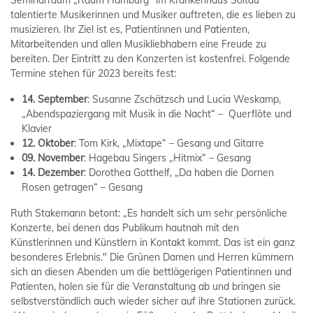
talentierte Musikerinnen und Musiker auftreten, die es lieben zu
musizieren. Ihr Ziel ist es, Patientinnen und Patienten,
Mitarbeitenden und allen Musikliebhabern eine Freude zu
bereiten. Der Eintritt zu den Konzerten ist kostenfrei. Folgende
Termine stehen für 2023 bereits fest:
14. September
: Susanne Zschätzsch und Lucia Weskamp,
„Abendspaziergang mit Musik in die Nacht“ – Querflöte und
Klavier
12. Oktober
: Tom Kirk, „Mixtape“ – Gesang und Gitarre
09. November
: Hagebau Singers „Hitmix“ – Gesang
14. Dezember
: Dorothea Gotthelf, „Da haben die Dornen
Rosen getragen“ – Gesang
Ruth Stakemann betont: „Es handelt sich um sehr persönliche
Konzerte, bei denen das Publikum hautnah mit den
Künstlerinnen und Künstlern in Kontakt kommt. Das ist ein ganz
besonderes Erlebnis." Die Grünen Damen und Herren kümmern
sich an diesen Abenden um die bettlägerigen Patientinnen und
Patienten, holen sie für die Veranstaltung ab und bringen sie
selbstverständlich auch wieder sicher auf ihre Stationen zurück.