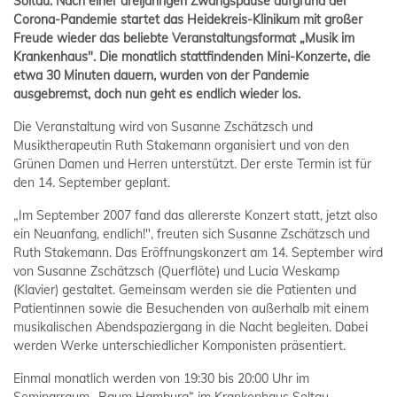
Soltau
. Nach einer dreijährigen Zwangspause aufgrund der
Corona-Pandemie startet das Heidekreis-Klinikum mit großer
Freude wieder das beliebte Veranstaltungsformat „Musik im
Krankenhaus". Die monatlich stattfindenden Mini-Konzerte, die
etwa 30 Minuten dauern, wurden von der Pandemie
ausgebremst, doch nun geht es endlich wieder los.
Die Veranstaltung wird von Susanne Zschätzsch und
Musiktherapeutin Ruth Stakemann organisiert und von den
Grünen Damen und Herren unterstützt. Der erste Termin ist für
den 14. September geplant.
„Im September 2007 fand das allererste Konzert statt, jetzt also
ein Neuanfang, endlich!", freuten sich Susanne Zschätzsch und
Ruth Stakemann. Das Eröffnungskonzert am 14. September wird
von Susanne Zschätzsch (Querflöte) und Lucia Weskamp
(Klavier) gestaltet. Gemeinsam werden sie die Patienten und
Patientinnen sowie die Besuchenden von außerhalb mit einem
musikalischen Abendspaziergang in die Nacht begleiten. Dabei
werden Werke unterschiedlicher Komponisten präsentiert.
Einmal monatlich werden von 19:30 bis 20:00 Uhr im
Seminarraum „Raum Hamburg“ im Krankenhaus Soltau