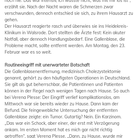
noch nie. Das war intensiv, ich wusste nicht, was mit mir los ist“,
erzählt sie. Nach der Nacht waren die Schmerzen zwar
verschwunden, dennoch entschied sie sich, zu ihrem Hausarzt zu
gehen.
Der Hausarzt reagierte rasch und überwies sie ins Heidekreis-
Klinikum in Walsrode. Dort stellten die Ärzte fest: Kein akuter
Notfall, aber dennoch Handlungsbedarf. Eine Gallenblase, die
Probleme macht, sollte entfernt werden. Am Montag, den 23.
Februar war es so weit.
Routineeingriff mit unerwarteter Botschaft
Die Gallenblasenentfernung, medizinisch Cholezystektomie
genannt, gehört zu den häufigsten Operationen in Deutschland.
Sie gilt als gut beherrschbar, die Patientinnen und Patienten
können in der Regel nach wenigen Tagen nach Hause. So auch
bei Verena Plesse: Der Eingriff verlief komplikationslos, am
Mittwoch war sie bereits wieder zu Hause. Dann kam der
Befund. Die feingewebliche Untersuchung der entfernten
Gallenblase zeigte: ein Tumor. Gutartig? Nein. Ein Karzinom.
„Das war ein Schock, aber einer, der erst mit Verzögerung
ankam. Im ersten Moment hat es mich gar nicht richtig
getroffen“, sagt Verena Plesse. „Dann, zu Hause, wurde mir